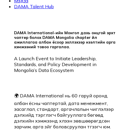
Мэдээ
DAMA Talent Hub
DAMA International-ийн Монгол дахь онцгой эрхт
чаптер болох DAMA Mongolia chapter үйл
ажиллагаа албан ёсоор эхлүүлэхээр нээлтийн арга
хэмжээний товоо гаргалаа.
A Launch Event to Initiate Leadership,
Standards, and Policy Development in
Mongolia’s Data Ecosystem
🌍 DAMA International нь 60 гаруй оронд
албан ёсны чаптертай, дата менежмент,
засаглал, стандарт, аргачлалын чиглэлээр
дэлхийд тэргүүлэгч байгууллага бөгөөд
дэлхийн хэмжээнд хүлээн зөвшөөрөгдсөн
зарчим, арга зүйг боловсруулан түгээгч юм.