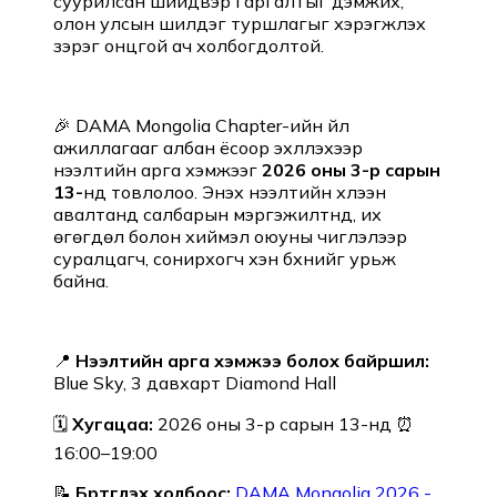
суурилсан шийдвэр гаргалтыг дэмжих,
олон улсын шилдэг туршлагыг хэрэгжүүлэх
зэрэг онцгой ач холбогдолтой.
🎉 DAMA Mongolia Chapter-ийн үйл
ажиллагааг албан ёсоор эхлүүлэхээр
нээлтийн арга хэмжээг
2026 оны 3-р сарын
13-
нд товлолоо. Энэхүү нээлтийн хүлээн
авалтанд салбарын мэргэжилтнүүд, их
өгөгдөл болон хиймэл оюуны чиглэлээр
суралцагч, сонирхогч хэн бүхнийг урьж
байна.
📍
Нээлтийн арга хэмжээ болох байршил:
Blue Sky, 3 давхарт Diamond Hall
🗓️
Хугацаа:
2026 оны 3-р сарын 13-нд ⏰
16:00–19:00
📝
Бүртгүүлэх холбоос:
DAMA Mongolia 2026 -