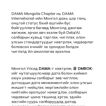
DAMA Mongolia Chapter нь DAMA
International-ийн Монгол дахь цор ганц
онцгой статус бүхий ашгийн бус
байгууллага бөгөөд Монголд дөнгөж
хөгжиж, эрчээ авч эхэлж буй Data/AI
салбарын хувьд тэргүүлэх, чиглүүлэх, олон
улсын стандартуудыг нэвтрүүлэх, чадварлаг
боловсон хүчнийг эх орондоо бэлдэх
чиглэлд үйл ажиллагаа эрхэлнэ.
Монгол Улсад
DAMA
-г нэвтрүүлж, 📘
DMBOK
-
ийг нутагшуулснаар дата болон хиймэл
оюун ухааны салбарыг зөв чиглүүлэх,
дотоодын дата менежментийг олон улсын
жишигт нийцүүлэх, мэргэжлийн олон
нийтийн оролцоог нэмэгдүүлэх, салбарын
чадавхыг шинэ түвшинд хүргэх, эдийн
засгийн суурь салбаруудад датад