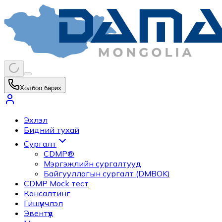
Холбоо барих
Эхлэл
Бидний тухай
Сургалт
CDMP®
Мэргэжлийн сургалтууд
Байгууллагын сургалт (DMBOK)
CDMP Mock тест
Консалтинг
Гишүүнчлэл
Эвентүүд