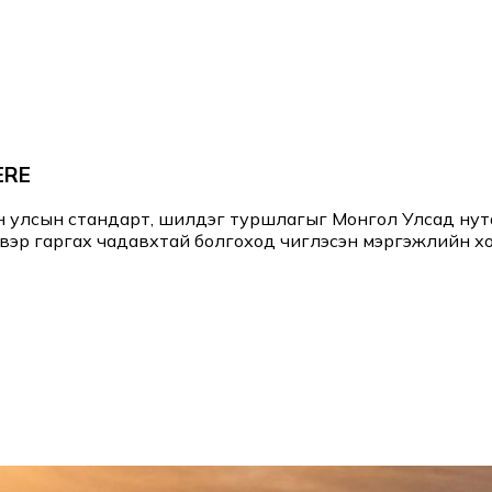
ERE
н улсын стандарт, шилдэг туршлагыг Монгол Улсад ну
вэр гаргах чадавхтай болгоход чиглэсэн мэргэжлийн х