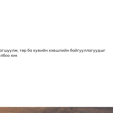
тагшуулж, төр ба хувийн хэвшлийн байгууллагуудыг
олбоо юм.