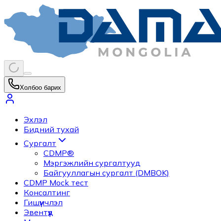
Холбоо барих
Эхлэл
Бидний тухай
Сургалт
CDMP®
Мэргэжлийн сургалтууд
Байгууллагын сургалт (DMBOK)
CDMP Mock тест
Консалтинг
Гишүүнчлэл
Эвентүүд