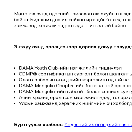
Мөн энэхүү аянд үндэсний томоохон аж ахуйн нэгжүү
байна. Бид хамтдаа илүү сайхан ирээдүйг бүтээж, 
хэмжээнд хөгжүүлж чадна гэдэгт итгэлтэй байна.
Энэхүү аянд оролцсоноор дараах давуу талууд
DAMA Youth Club-ийн нэг жилийн гишүүнчлэл;
CDMP® сертификатын сургалт болон шалгалтын
Олон салбарын өгөгдлийн мэргэжилтнүүдтэй нет
DAMA Mongolia Chapter-ийн бүх нээлттэй арга 
DAMA Mongolia-ийн вэбсайт болон сошиал сувг
Аяны хүрээнд оролцсон мэргэжилтнүүдэд талархл
Улсын хэмжээнд хэрэгжих нийгмийн ач холбогд
Бүртгүүлэх холбоос:
Үндэсний их өгөгдлийн аяны х