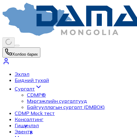
Холбоо барих
Эхлэл
Бидний тухай
Сургалт
CDMP®
Мэргэжлийн сургалтууд
Байгууллагын сургалт (DMBOK)
CDMP Mock тест
Консалтинг
Гишүүнчлэл
Эвентүүд