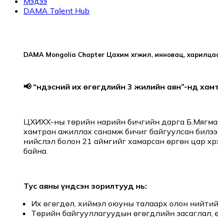
Мэдээ
DAMA Talent Hub
DAMA Mongolia Chapter Цахим хөгжил, инновац, харилц
📢 “Үндэсний их өгөгдлийн 3 жилийн аян”-нд ха
ЦХИХХ-ны төрийн нарийн бичгийн дарга Б.Мягмарн
хамтран ажиллах санамж бичиг байгуулсан билээ. Э
нийслэл болон 21 аймгийг хамарсан өргөн цар хү
байна.
Тус аяны үндсэн зорилтууд нь:
Их өгөгдөл, хиймэл оюуны талаарх олон нийтийн
Төрийн байгууллагуудын өгөгдлийн засаглал, ө