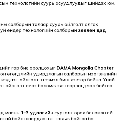
улсын технологийн суурь асуудлуудыг шийдэх юм.
аны салбарын талаар суурь ойлголт олгох
 буй өндөр технологийн салбарын
зөөлөн дэд
дийг гар бие оролцохыг
DAMA Mongolia Chapter
болсон өгөгдлийн удирдлагын салбарын мэргэжлийн
эдлэг, ойлголт түгээмэл биш хэвээр байна. Үүний
дит ойлголт авах боломж хязгаарлагдмал байгаа
үүд маань
1–3 удаагийн
сургалт орох боломжтой
гатай байх шаардлагыг тавьж байгаа ба