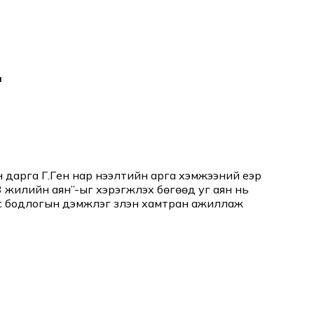
а
арга Г.Гүен нар нээлтийн арга хэмжээний үеэр
жилийн аян”-ыг хэрэгжүүлэх бөгөөд уг аян нь
 бодлогын дэмжлэг үзүүлэн хамтран ажиллаж