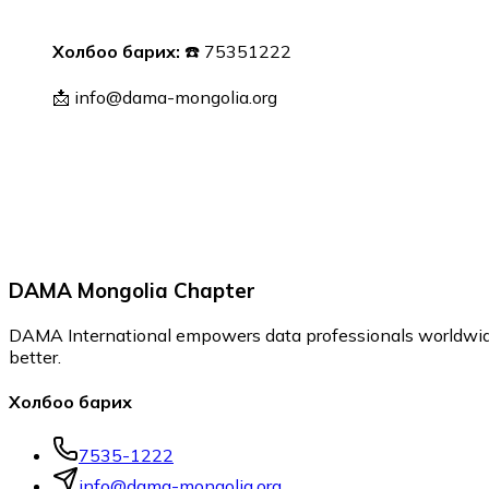
Холбоо барих:
☎️ 75351222
📩 info@dama-mongolia.org
DAMA Mongolia Chapter
DAMA International empowers data professionals worldwide
better.
Холбоо барих
7535-1222
info@dama-mongolia.org