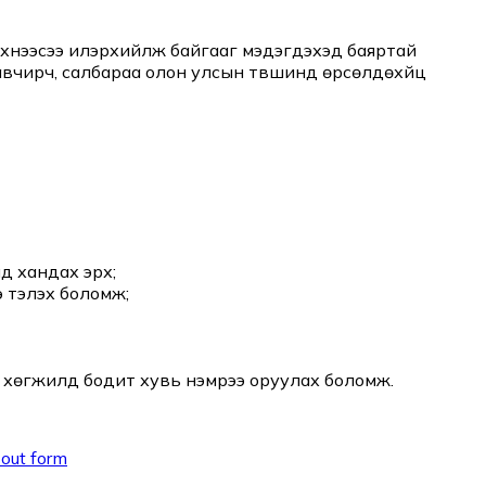
ээ эхнээсээ илэрхийлж байгааг мэдэгдэхэд баяртай
 авчирч, салбараа олон улсын түвшинд өрсөлдөхүйц
 хандах эрх;
 тэлэх боломж;
 хөгжилд бодит хувь нэмрээ оруулах боломж.
out form