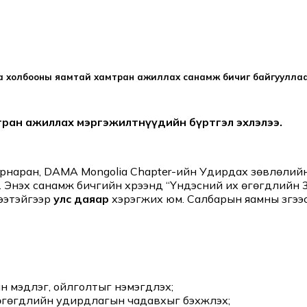
аа холбооны яамтай хамтран ажиллах санамж бичиг байгуулла
мтран ажиллах мэргэжилтнүүдийн бүртгэл эхлэлээ.
аран, DAMA Mongolia Chapter-ийн Удирдах зөвлөлийн д
нэхүү санамж бичгийн хүрээнд “Үндэсний их өгөгдлийн 3 
рээтэйгээр
улс даяар
хэрэгжих юм. Салбарын яамны зүгээс
 мэдлэг, ойлголтыг нэмэгдүүлэх;
гөгдлийн удирдлагын чадавхыг бэхжүүлэх;