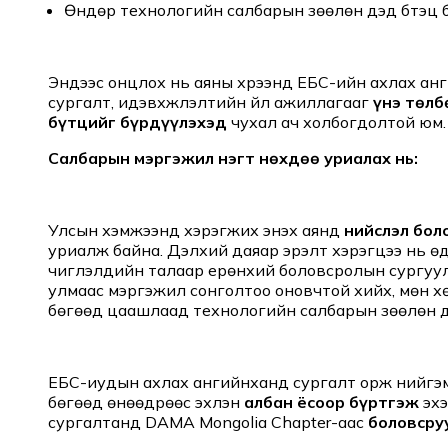
Өндөр технологийн салбарын зөөлөн дэд бүтэц 
Эндээс онцлох нь аяны хүрээнд ЕБС-ийн ахлах ан
сургалт, идэвхжүүлэлтийн үйл ажиллагааг
үнэ төлб
бүтцийг бүрдүүлэхэд
чухал ач холбогдолтой юм.
Салбарын мэргэжил нэгт нөхдөө уриалах нь:
Улсын хэмжээнд хэрэгжих энэхүү аянд
нийслэл бол
уриалж байна. Дэлхий даяар эрэлт хэрэгцээ нь ө
чиглэлүүдийн талаар ерөнхий боловсролын сургуули
улмаас мэргэжил сонголтоо оновчтой хийх, мөн х
бөгөөд цаашлаад технологийн салбарын зөөлөн д
ЕБС-иудын ахлах ангийнханд сургалт орж нийгэмд
бөгөөд өнөөдрөөс эхлэн
албан ёсоор бүртгэж
эх
сургалтанд DAMA Mongolia Chapter-аас
боловсру