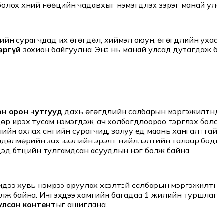
болох хүний нөөцийн чадавхыг нэмэгдүүлэх зэрэг манай 
гийн сурагчдад их өгөгдөл, хиймэл оюун, өгөгдлийн уха
өргүй
зохион байгуулна. Энэ нь манай улсад дутагдаж
он орон нутгууд
дахь өгөгдлийн салбарын мэргэжилтнүү
дөр ирэх тусам нэмэгдэж, ач холбогдлоороо тэргүүлэх 
йн ахлах ангийн сурагчид, залуу үед маань хангалттай м
өдөлмөрийн зах зээлийн эрэлт нийлүүлэлтийн талаар бо
эд бүтцийн тулгамдсан асуудлын нэг болж байна.
ээ хувь нэмрээ оруулах хүсэлтэй салбарын мэргэжилтн
элж байна. Ингэхдээ хамгийн багадаа 1 жилийн туршла
улсан контент
ыг ашиглана.