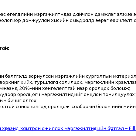
дээс өгөгдлийн мэргэжилтнүүдээ дайчлан дэмжлэг үзүүлэх
технологиор дамжуулан хүмүүсийн амьдралд эерэг өөрчлөлт
тай:
 бэлтгэлд зориулсан мэргэжлийн сургалтын материалд
воркинг хийх, туршлага солилцох, мэргэжлийн хүрээллээ
хэмжээнд 20%-ийн хөнгөлөлттэй үнээр оролцох боломж;
уудаар оролцогч мэргэжилтнүүдийг онцлон танилцуулах;
ын бичиг олгох;
олтой санаачилгад оролцож, салбарын болон нийгмийн
үрээнд хамтран ажиллах мэргэжилтнүүдийн бүртгэл – Fill 