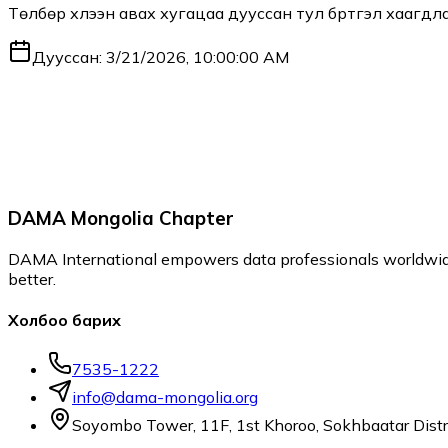
Төлбөр хүлээн авах хугацаа дууссан тул бүртгэл хаагдла
Дууссан:
3/21/2026, 10:00:00 AM
DAMA Mongolia Chapter
DAMA International empowers data professionals worldwide
better.
Холбоо барих
7535-1222
info@dama-mongolia.org
Soyombo Tower, 11F, 1st Khoroo, Sokhbaatar Distr