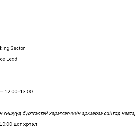
king Sector
ce Lead
— 12:00–13:00
 гишүүд бүртгэлтэй хэрэглэгчийн эрхээрээ сайтад нэвт
0:00 цаг хүртэл