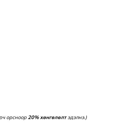
эрч орсноор
20% хөнгөлөлт
эдэлнэ.)