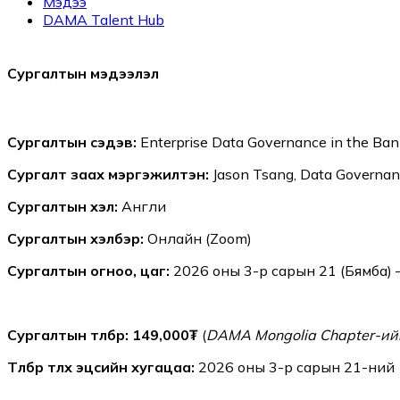
Мэдээ
DAMA Talent Hub
Сургалтын мэдээлэл
Сургалтын сэдэв:
Enterprise Data Governance in the Ban
Сургалт заах мэргэжилтэн:
Jason Tsang, Data Governan
Сургалтын хэл:
Англи
Сургалтын хэлбэр:
Онлайн (Zoom)
Сургалтын огноо, цаг:
2026 оны 3-р сарын 21 (Бямба) 
Сургалтын төлбөр: 149,000₮
(
DAMA Mongolia Chapter-ийн
Төлбөр төлөх эцсийн хугацаа:
2026 оны 3-р сарын 21-ний 1