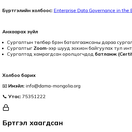
Бүртгэлийн холбоос:
Enterprise Data Governance in the B
Анхаарах зүйл
Сургалтын төлбөр бүрэн баталгаажсаны дараа сургалт
Сургалтыг
Zoom
-ээр шууд зохион байгуулах тул ин
Сургалтад хамрагдсан оролцогчдод
батламж (Certif
Холбоо барих
📧
Имэйл:
info@dama-mongolia.org
📞
Утас:
75351222
Бүртгэл хаагдсан