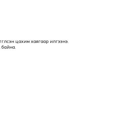
үүлсэн цахим хаягаар илгээнэ.
 байна.