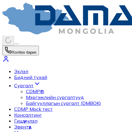
Холбоо барих
Эхлэл
Бидний тухай
Сургалт
CDMP®
Мэргэжлийн сургалтууд
Байгууллагын сургалт (DMBOK)
CDMP Mock тест
Консалтинг
Гишүүнчлэл
Эвентүүд