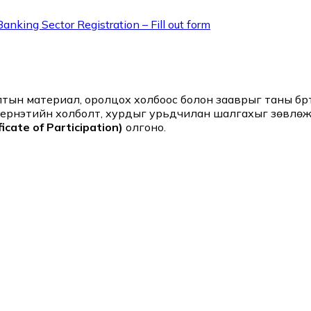
anking Sector Registration – Fill out form
ын материал, оролцох холбоос болон зааврыг таны бүртг
тернэтийн холболт, хурдыг урьдчилан шалгахыг зөвлөж
icate of Participation)
олгоно.