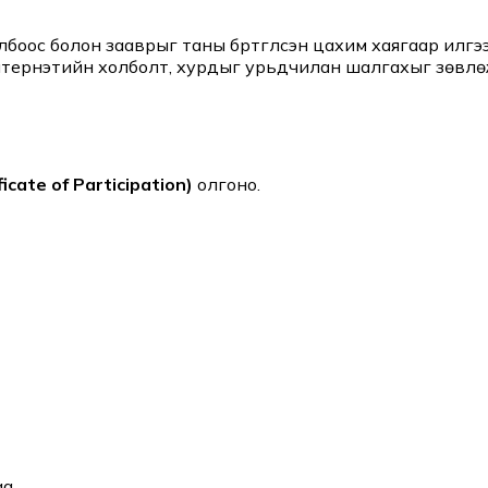
ос болон зааврыг таны бүртгүүлсэн цахим хаягаар илгээ
нтернэтийн холболт, хурдыг урьдчилан шалгахыг зөвлө
icate of Participation)
олгоно.
а.