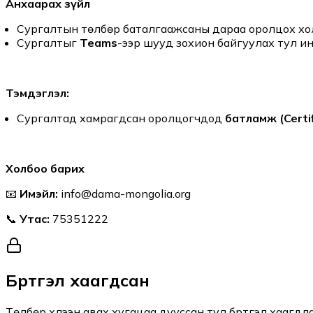
Анхаарах зүйл
Сургалтын төлбөр баталгаажсаны дараа оролцох холбо
Сургалтыг
Teams
-ээр шууд зохион байгуулах тул и
Тэмдэглэл:
Сургалтад хамрагдсан оролцогчдод
батламж (Certif
Холбоо барих
📧
Имэйл:
info@dama-mongolia.org
📞
Утас:
75351222
Бүртгэл хаагдсан
Төлбөр хүлээн авах хугацаа дууссан тул бүртгэл хаагдла