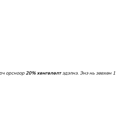
эрч орсноор
20% хөнгөлөлт
эдэлнэ. Энэ нь зөвхөн 1