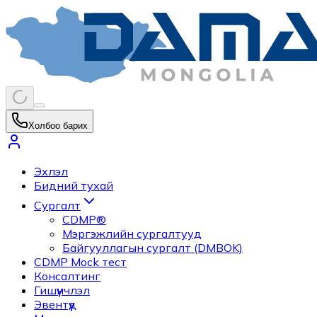
Холбоо барих
Эхлэл
Бидний тухай
Сургалт
CDMP®
Мэргэжлийн сургалтууд
Байгууллагын сургалт (DMBOK)
CDMP Mock тест
Консалтинг
Гишүүнчлэл
Эвентүүд