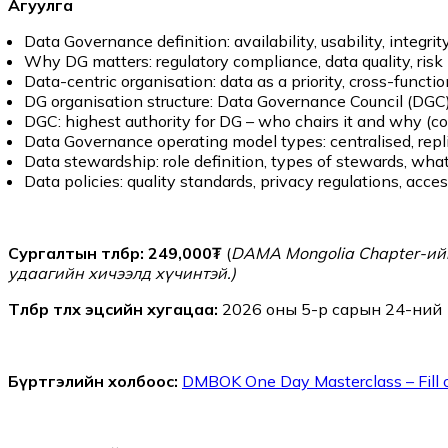
Агуулга
Data Governance definition: availability, usability, integrity
Why DG matters: regulatory compliance, data quality, ris
Data-centric organisation: data as a priority, cross-function
DG organisation structure: Data Governance Council (DGC
DGC: highest authority for DG – who chairs it and why (
Data Governance operating model types: centralised, repli
Data stewardship: role definition, types of stewards, wha
Data policies: quality standards, privacy regulations, acces
Сургалтын төлбөр: 249,000₮
(
DAMA Mongolia Chapter-ийн
удаагийн хичээлд хүчинтэй.)
Төлбөр төлөх эцсийн хугацаа:
2026 оны 5-р сарын 24-ний 1
Бүртгэлийн холбоос:
DMBOK One Day Masterclass – Fill 