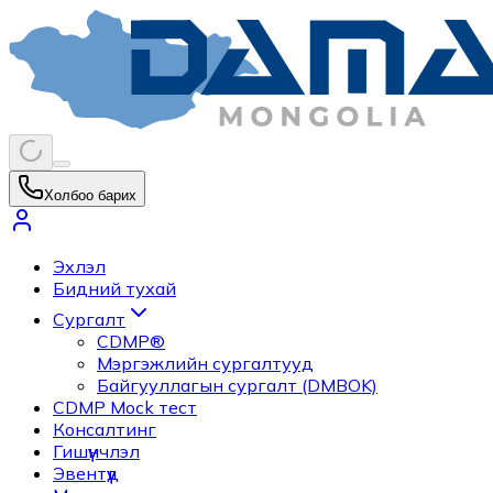
Холбоо барих
Эхлэл
Бидний тухай
Сургалт
CDMP®
Мэргэжлийн сургалтууд
Байгууллагын сургалт (DMBOK)
CDMP Mock тест
Консалтинг
Гишүүнчлэл
Эвентүүд