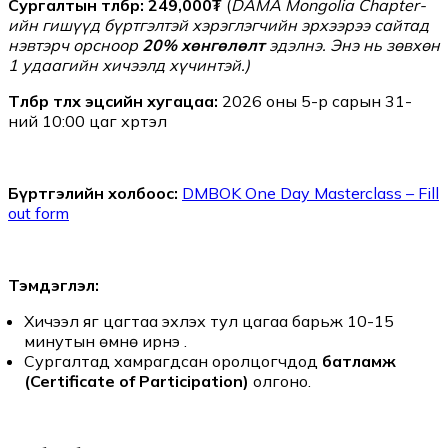
Сургалтын төлбөр: 249,000₮
(
DAMA Mongolia Chapter-
ийн гишүүд бүртгэлтэй хэрэглэгчийн эрхээрээ сайтад
нэвтэрч орсноор
20% хөнгөлөлт
эдэлнэ. Энэ нь зөвхөн
1 удаагийн хичээлд хүчинтэй.)
Төлбөр төлөх эцсийн хугацаа:
2026 оны 5-р сарын 31-
ний 10:00 цаг хүртэл
Бүртгэлийн холбоос:
DMBOK One Day Masterclass – Fill
out form
Тэмдэглэл:
Хичээл яг цагтаа эхлэх тул цагаа барьж 10-15
минутын өмнө ирнэ үү.
Сургалтад хамрагдсан оролцогчдод
батламж
(Certificate of Participation)
олгоно.