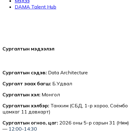
Мэдээ
DAMA Talent Hub
Сургалтын мэдээлэл
Сургалтын сэдэв:
Data Architecture
Сургалт заах багш:
Б.Удвал
Сургалтын хэл:
Монгол
Сургалтын хэлбэр:
Танхим (СБД, 1-р хороо, Соёмбо
цамхаг 11 давхарт)
Сургалтын огноо, цаг:
2026 оны 5-р сарын 31 (Ням)
—
12:00-14:30