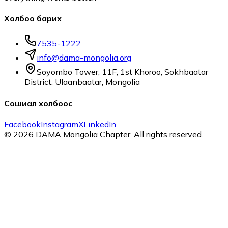
Холбоо барих
7535-1222
info@dama-mongolia.org
Soyombo Tower, 11F, 1st Khoroo, Sokhbaatar
District, Ulaanbaatar, Mongolia
Сошиал холбоос
Facebook
Instagram
X
LinkedIn
©
2026
DAMA Mongolia Chapter
. All rights reserved.