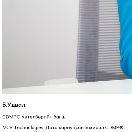
Б.Удвал
CDMP® хөтөлбөрийн багш
MCS Тechnologies, Дата хариуцсан захирал CDMP®