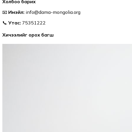
Холбоо барих
📧
Имэйл:
info@dama-mongolia.org
📞
Утас:
75351222
Хичээлийг орох багш