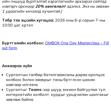
ийн гишүүд бүртгэлтэй хэрэглэгчийн эрхээрээ сайтад
нэвтэрч орсноор
20% хөнгөлөлт
эдэлнэ. Энэ нь зөвхөн
1 удаагийн хичээлд хүчинтэй.)
Төлбөр төлөх эцсийн хугацаа:
2026 оны 6-р сарын 7-ны
10:00 цаг хүртэл
Бүртгэлийн холбоос:
DMBOK One Day Masterclass – Fill
out form
Анхаарах зүйл
Сургалтын төлбөр баталгаажсаны дараа оролцох
холбоос болон зааврыг таны бүртгүүлсэн цахим
хаягаар илгээнэ.
Сургалтыг
Teams
-ээр шууд зохион байгуулах тул
интернэтийн холболт, хурдыг урьдчилан шалгахыг
зөвлөж байна.