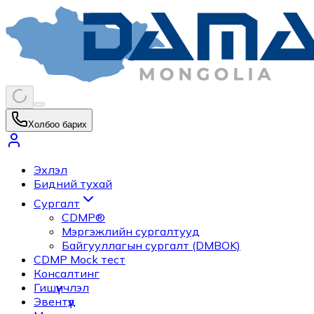
Холбоо барих
Эхлэл
Бидний тухай
Сургалт
CDMP®
Мэргэжлийн сургалтууд
Байгууллагын сургалт (DMBOK)
CDMP Mock тест
Консалтинг
Гишүүнчлэл
Эвентүүд