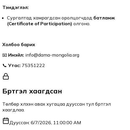
Тэмдэглэл:
Сургалтад хамрагдсан оролцогчдод
батламж
(Certificate of Participation)
олгоно.
Холбоо барих
📧
Имэйл:
info@dama-mongolia.org
📞
Утас:
75351222
Бүртгэл хаагдсан
Төлбөр хүлээн авах хугацаа дууссан тул бүртгэл
хаагдлаа.
Дууссан:
6/7/2026, 11:00:00 AM