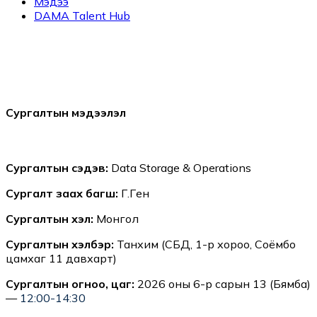
Мэдээ
DAMA Talent Hub
Сургалтын мэдээлэл
Сургалтын сэдэв:
Data Storage & Operations
Сургалт заах багш:
Г.Гүен
Сургалтын хэл:
Монгол
Сургалтын хэлбэр:
Танхим (СБД, 1-р хороо, Соёмбо
цамхаг 11 давхарт)
Сургалтын огноо, цаг:
2026 оны 6-р сарын 13 (Бямба)
—
12:00-14:30