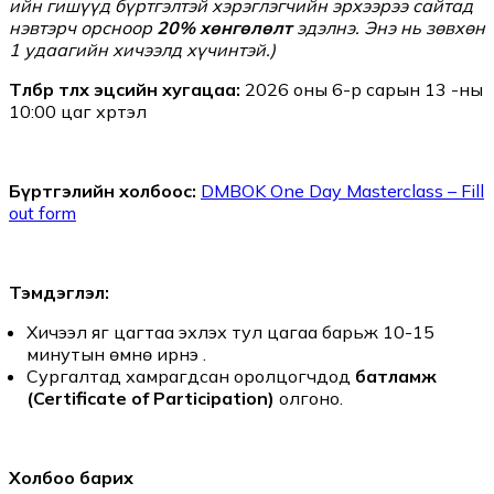
ийн гишүүд бүртгэлтэй хэрэглэгчийн эрхээрээ сайтад
нэвтэрч орсноор
20% хөнгөлөлт
эдэлнэ. Энэ нь зөвхөн
1 удаагийн хичээлд хүчинтэй.)
Төлбөр төлөх эцсийн хугацаа:
2026 оны 6-р сарын 13 -ны
10:00 цаг хүртэл
Бүртгэлийн холбоос:
DMBOK One Day Masterclass – Fill
out form
Тэмдэглэл:
Хичээл яг цагтаа эхлэх тул цагаа барьж 10-15
минутын өмнө ирнэ үү.
Сургалтад хамрагдсан оролцогчдод
батламж
(Certificate of Participation)
олгоно.
Холбоо барих