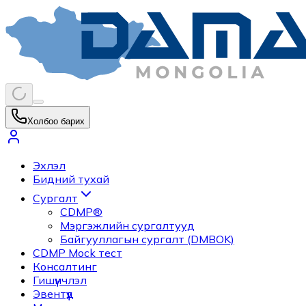
Холбоо барих
Эхлэл
Бидний тухай
Сургалт
CDMP®
Мэргэжлийн сургалтууд
Байгууллагын сургалт (DMBOK)
CDMP Mock тест
Консалтинг
Гишүүнчлэл
Эвентүүд